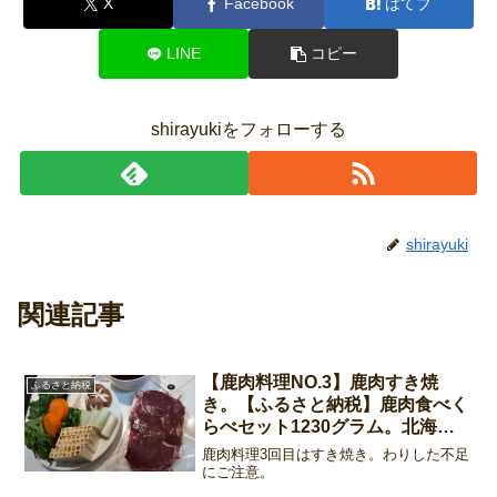
X
Facebook
はてブ
LINE
コピー
shirayukiをフォローする
shirayuki
関連記事
【鹿肉料理NO.3】鹿肉すき焼
ふるさと納税
き。【ふるさと納税】鹿肉食べく
らべセット1230グラム。北海道
新得町
鹿肉料理3回目はすき焼き。わりした不足
にご注意。