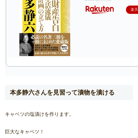
楽
本多静六さんを見習って漬物を漬ける
キャベツの塩漬けを作ります。
巨大なキャベツ！