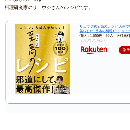
料理研究家のリュウジさんのレシピです。
リュウジ式至高のレシピ 人生で
美味しい! 基本の料理100 [ リュウ
価格：1,650円（税込、送料無料
(2023/10/5時点)
楽