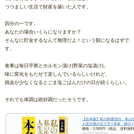
つつましい生活で財産を築いた人です。
四分の一です。
あなたの場合いくらになりますか？
そんなに貯金するなんて無理だよ！という額になるはずで
す。
食事は毎日芋粥とホルモン漬け(野菜の塩漬け)。
味に変化をもたせて楽しんでいるらしいけれど、
残金が少なくなるとごま塩ごはんだけの日が続くらしい。
それでも体調は絶好調だったそうです。
【合本版】私の財産告白 私
人生計画の立て方 [ 本多 静六 ]
価格：3,080円（税込、送料無料
(2023/10/5時点)