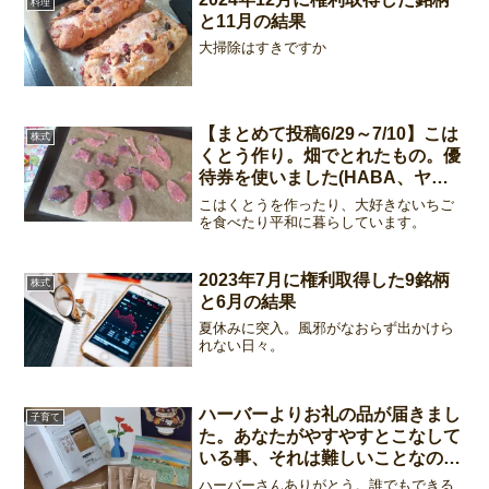
料理
と11月の結果
大掃除はすきですか
【まとめて投稿6/29～7/10】こは
株式
くとう作り。畑でとれたもの。優
待券を使いました(HABA、ヤマ
ダ)。
こはくとうを作ったり、大好きないちご
を食べたり平和に暮らしています。
2023年7月に権利取得した9銘柄
株式
と6月の結果
夏休みに突入。風邪がなおらず出かけら
れない日々。
ハーバーよりお礼の品が届きまし
子育て
た。あなたがやすやすとこなして
いる事、それは難しいことなのか
も。
ハーバーさんありがとう。誰でもできる