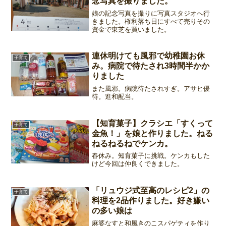
念写真を撮りました。
娘の記念写真を撮りに写真スタジオへ行
きました。権利落ち日にすべて売りその
資金で東芝を買いました。
連休明けても風邪で幼稚園お休
子育て
み。病院で待たされ3時間半かか
りました
また風邪。病院待たされすぎ。アサヒ優
待。進和配当。
【知育菓子】クラシエ「すくって
子育て
金魚！」を娘と作りました。ねる
ねるねるねでケンカ。
春休み。知育菓子に挑戦。ケンカもした
けど今回は仲良くできました。
「リュウジ式至高のレシピ2」の
子育て
料理を2品作りました。好き嫌い
の多い娘は
麻婆なすと和風きのこスパゲティを作り