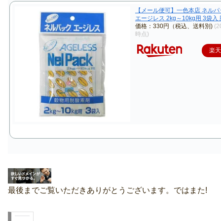
【メール便可】一色本店 ネルパ
エージレス 2kg～10kg用 3袋入
価格：330円（税込、送料別)
(2
時点)
楽
最後までご覧いただきありがとうございます。ではまた!