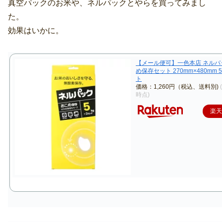
真空パックのお米や、ネルパックとやらを買ってみまし
た。
効果はいかに。
【メール便可】一色本店 ネルパ
め保存セット 270mm×480mm 5
ト
価格：1,260円（税込、送料別)
時点)
楽